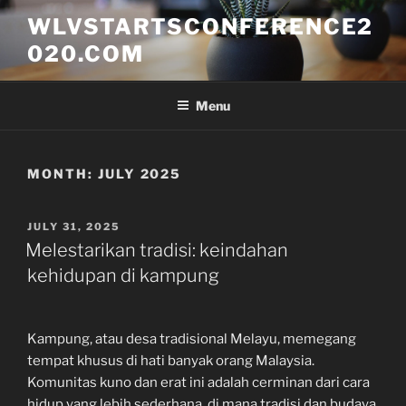
Skip
WLVSTARTSCONFERENCE2
to
020.COM
content
Menu
MONTH:
JULY 2025
POSTED
JULY 31, 2025
ON
Melestarikan tradisi: keindahan
kehidupan di kampung
Kampung, atau desa tradisional Melayu, memegang
tempat khusus di hati banyak orang Malaysia.
Komunitas kuno dan erat ini adalah cerminan dari cara
hidup yang lebih sederhana, di mana tradisi dan budaya