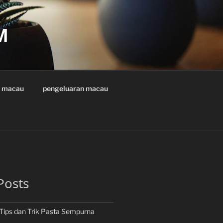
M
a macau
pengeluaran macau
Posts
 Tips dan Trik Pasta Sempurna