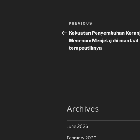
Post
Previous
PREVIOUS
navigation
Post
Kekuatan Penyembuhan Keran
Menenun: Menjelajahi manfaat
terapeutiknya
Archives
June 2026
February 2026