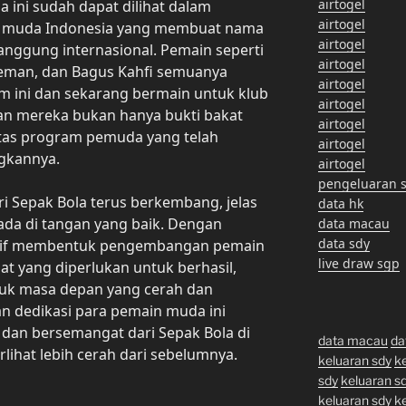
airtogel
ini sudah dapat dilihat dalam
airtogel
n muda Indonesia yang membuat nama
airtogel
panggung internasional. Pemain seperti
airtogel
aeman, dan Bagus Kahfi semuanya
airtogel
m ini dan sekarang bermain untuk klub
airtogel
ilan mereka bukan hanya bukti bakat
airtogel
vitas program pemuda yang telah
airtogel
gkannya.
airtogel
pengeluaran 
ri Sepak Bola terus berkembang, jelas
data hk
da di tangan yang baik. Dengan
data macau
data sdy
tif membentuk pengembangan pemain
live draw sgp
t yang diperlukan untuk berhasil,
tuk masa depan yang cerah dan
an dedikasi para pemain muda ini
a dan bersemangat dari Sepak Bola di
data macau
da
lihat lebih cerah dari sebelumnya.
keluaran sdy
k
sdy
keluaran s
keluaran sdy
k