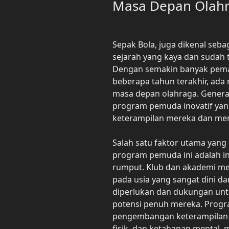
Masa Depan Olah
Sepak Bola, juga dikenal seba
sejarah yang kaya dan sudah 
Dengan semakin banyak pema
beberapa tahun terakhir, ada
masa depan olahraga. Generas
program pemuda inovatif ya
keterampilan mereka dan mem
Salah satu faktor utama yang
program pemuda ini adalah i
rumput. Klub dan akademi me
pada usia yang sangat dini 
diperlukan dan dukungan u
potensi penuh mereka. Progr
pengembangan keterampilan t
fisik, dan ketahanan mental