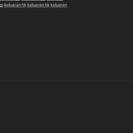
gp
keluaran hk
keluaran hk
keluaran