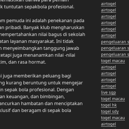
airtogel
 tuntutan sepakbola profesional.
airtogel
airtogel
ram pemuda ini adalah penekanan pada
airtogel
n pribadi. Banyak klub mengharuskan
airtogel
empertahankan nilai bagus di sekolah
airtogel
atan layanan masyarakat. Ini tidak
pengeluaran 
n menyeimbangkan tanggung jawab
pengeluaran 
pengeluaran 
etapi juga menanamkan nilai -nilai
togel macau
 tim, dan rasa hormat.
airtogel
airtogel
ni juga memberikan peluang bagi
airtogel
yang kurang beruntung untuk mengejar
airtogel
n sepak bola profesional. Dengan
live sgp
an keuangan, dan bimbingan,
togel macau
ancurkan hambatan dan menciptakan
togel hk
klusif dan beragam di sepak bola
togel sdy
togel macau
airtogel