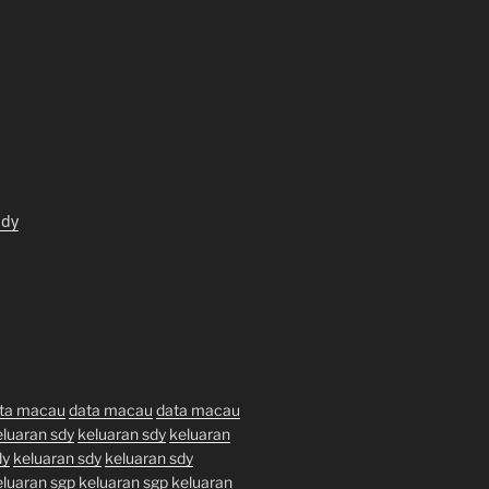
sdy
ta macau
data macau
data macau
eluaran sdy
keluaran sdy
keluaran
dy
keluaran sdy
keluaran sdy
eluaran sgp
keluaran sgp
keluaran