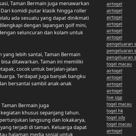
ensasi, Taman Bermain juga menawarkan
airtogel
ari komidi putar klasik hingga roller
airtogel
airtogel
lalu ada sesuatu yang dapat dinikmati
airtogel
dilengkapi dengan lapangan golf mini,
airtogel
 dengan seluncuran dan kolam untuk
airtogel
pengeluaran 
pengeluaran 
 yang lebih santai, Taman Bermain
pengeluaran 
 bisa ditawarkan. Taman ini memiliki
togel macau
tapak, cocok untuk berjalan-jalan
airtogel
eluarga. Terdapat juga banyak bangku
airtogel
an bersantai sambil anak-anak
airtogel
airtogel
live sgp
togel macau
t, Taman Bermain juga
togel hk
kegiatan khusus sepanjang tahun.
togel sdy
 pertunjukan langsung dan lokakarya,
togel macau
yang terjadi di taman. Keluarga dapat
airtogel
tau halaman media sosial untuk