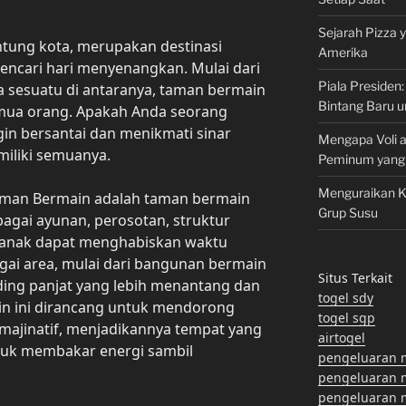
Sejarah Pizza y
antung kota, merupakan destinasi
Amerika
encari hari menyenangkan. Mulai dari
Piala Presiden
a sesuatu di antaranya, taman bermain
Bintang Baru u
emua orang. Apakah Anda seorang
gin bersantai dan menikmati sinar
Mengapa Voli a
iliki semuanya.
Peminum yang
Menguraikan K
Taman Bermain adalah taman bermain
Grup Susu
agai ayunan, perosotan, struktur
k-anak dapat menghabiskan waktu
gai area, mulai dari bangunan bermain
Situs Terkait
ding panjat yang lebih menantang dan
togel sdy
in ini dirancang untuk mendorong
togel sgp
 imajinatif, menjadikannya tempat yang
airtogel
tuk membakar energi sambil
pengeluaran 
pengeluaran 
pengeluaran 