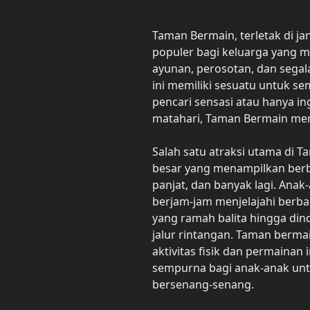
Taman Bermain, terletak di j
populer bagi keluarga yang m
ayunan, perosotan, dan segal
ini memiliki sesuatu untuk s
pencari sensasi atau hanya in
matahari, Taman Bermain mem
Salah satu atraksi utama di 
besar yang menampilkan berb
panjat, dan banyak lagi. Ana
berjam-jam menjelajahi berba
yang ramah balita hingga din
jalur rintangan. Taman berma
aktivitas fisik dan permainan
sempurna bagi anak-anak un
bersenang-senang.