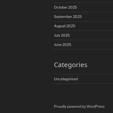
October 2025
September 2025
August 2025
July 2025
June 2025
Categories
Uncategorized
Proudly powered by WordPress