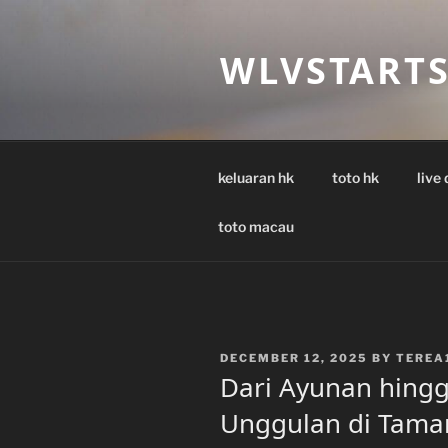
Skip
to
WLVSTART
content
keluaran hk
toto hk
live
toto macau
POSTED
DECEMBER 12, 2025
BY
TEREA
ON
Dari Ayunan hingg
Unggulan di Tama