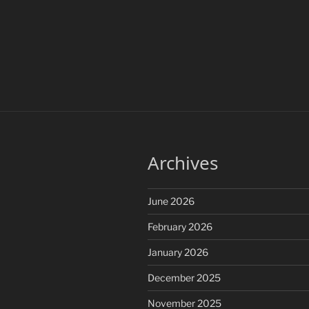
Archives
June 2026
February 2026
January 2026
December 2025
November 2025