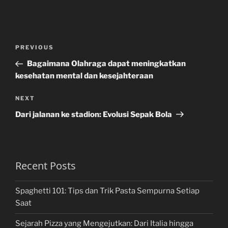
Post
Previous
PREVIOUS
navigation
Post
Bagaimana Olahraga dapat meningkatkan
kesehatan mental dan kesejahteraan
Next
NEXT
Post
Dari jalanan ke stadion: Evolusi Sepak Bola
Recent Posts
Spaghetti 101: Tips dan Trik Pasta Sempurna Setiap
Saat
Sejarah Pizza yang Mengejutkan: Dari Italia hingga