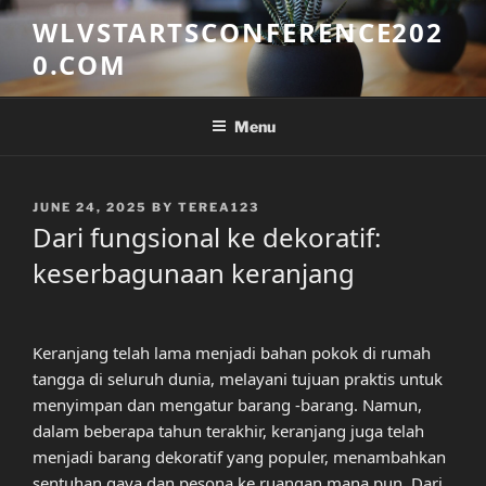
Skip
WLVSTARTSCONFERENCE202
to
0.COM
content
Menu
POSTED
JUNE 24, 2025
BY
TEREA123
ON
Dari fungsional ke dekoratif:
keserbagunaan keranjang
Keranjang telah lama menjadi bahan pokok di rumah
tangga di seluruh dunia, melayani tujuan praktis untuk
menyimpan dan mengatur barang -barang. Namun,
dalam beberapa tahun terakhir, keranjang juga telah
menjadi barang dekoratif yang populer, menambahkan
sentuhan gaya dan pesona ke ruangan mana pun. Dari