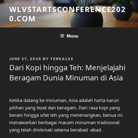
Skip
WLVSTARTSCONFERENCE202
to
0.COM
content
Menu
POSTED
JUNE 27, 2025
BY
TEREA123
ON
Dari Kopi hingga Teh: Menjelajahi
Beragam Dunia Minuman di Asia
Ketika datang ke minuman, Asia adalah harta karun
pilihan yang lezat dan beragam. Dari rasa kopi yang
berani hingga sifat teh yang menenangkan, benua ini
menawarkan berbagai macam minuman tradisional
yang telah dinikmati selama berabad -abad.