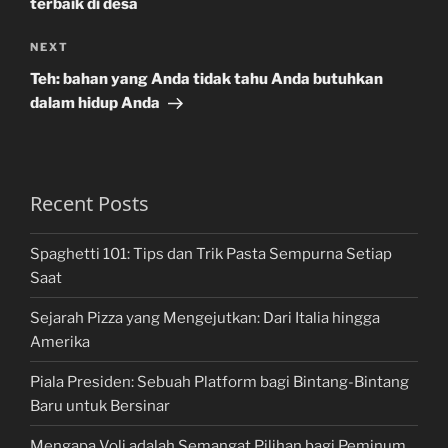
terbaik di desa
Next
NEXT
Post
Teh: bahan yang Anda tidak tahu Anda butuhkan
dalam hidup Anda
Recent Posts
Spaghetti 101: Tips dan Trik Pasta Sempurna Setiap
Saat
Sejarah Pizza yang Mengejutkan: Dari Italia hingga
Amerika
Piala Presiden: Sebuah Platform bagi Bintang-Bintang
Baru untuk Bersinar
Mengapa Voli adalah Semangat Pilihan bagi Peminum