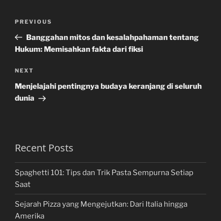
Post
Previous
PREVIOUS
navigation
Post
Banggahan mitos dan kesalahpahaman tentang
Hukum: Memisahkan fakta dari fiksi
Next
NEXT
Post
Menjelajahi pentingnya budaya keranjang di seluruh
dunia
Recent Posts
Spaghetti 101: Tips dan Trik Pasta Sempurna Setiap
Saat
Sejarah Pizza yang Mengejutkan: Dari Italia hingga
Amerika