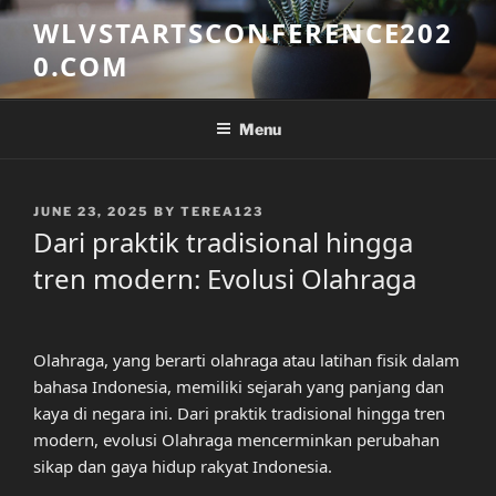
Skip
WLVSTARTSCONFERENCE202
to
0.COM
content
Menu
POSTED
JUNE 23, 2025
BY
TEREA123
ON
Dari praktik tradisional hingga
tren modern: Evolusi Olahraga
Olahraga, yang berarti olahraga atau latihan fisik dalam
bahasa Indonesia, memiliki sejarah yang panjang dan
kaya di negara ini. Dari praktik tradisional hingga tren
modern, evolusi Olahraga mencerminkan perubahan
sikap dan gaya hidup rakyat Indonesia.