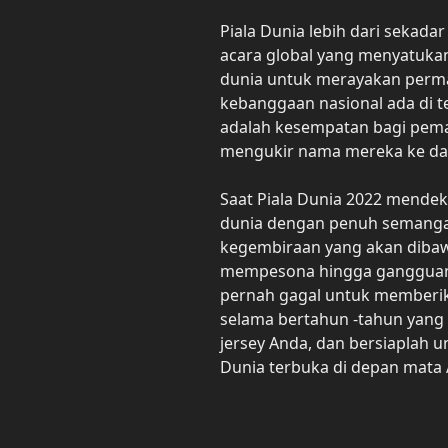
Piala Dunia lebih dari sekada
acara global yang menyatukan
dunia untuk merayakan permai
kebanggaan nasional ada di t
adalah kesempatan bagi pem
mengukir nama mereka ke da
Saat Piala Dunia 2022 mendek
dunia dengan penuh semanga
kegembiraan yang akan dibaw
mempesona hingga gangguan y
pernah gagal untuk memberi
selama bertahun -tahun yang 
jersey Anda, dan bersiaplah u
Dunia terbuka di depan mata