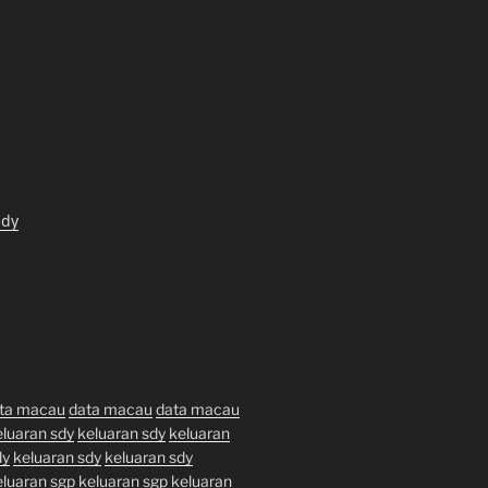
sdy
ta macau
data macau
data macau
eluaran sdy
keluaran sdy
keluaran
dy
keluaran sdy
keluaran sdy
eluaran sgp
keluaran sgp
keluaran