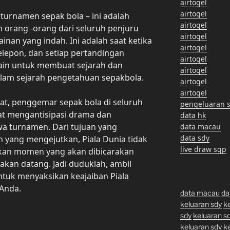
airtogel
airtogel
r turnamen sepak bola – ini adalah
airtogel
 orang -orang dari seluruh penjuru
airtogel
nan yang indah. Ini adalah saat ketika
airtogel
elepon, dan setiap pertandingan
airtogel
ain untuk membuat sejarah dan
airtogel
lam sejarah pengetahuan sepakbola.
airtogel
airtogel
at, penggemar sepak bola di seluruh
pengeluaran 
t mengantisipasi drama dan
data hk
a turnamen. Dari tujuan yang
data macau
data sdy
ang mengejutkan, Piala Dunia tidak
live draw sgp
kan momen yang akan dibicarakan
akan datang. Jadi duduklah, ambil
ntuk menyaksikan keajaiban Piala
 Anda.
data macau
da
keluaran sdy
k
sdy
keluaran s
keluaran sdy
k