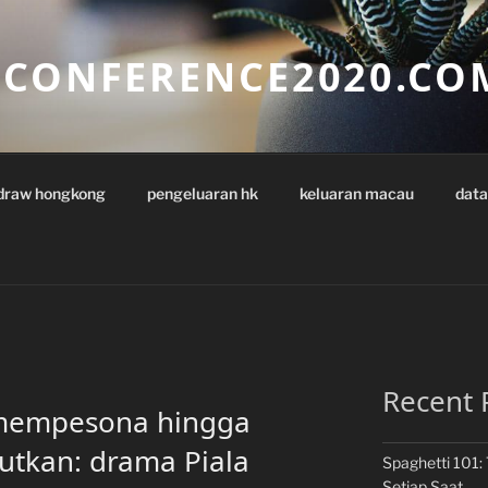
SCONFERENCE2020.CO
 draw hongkong
pengeluaran hk
keluaran macau
dat
Recent 
 mempesona hingga
tkan: drama Piala
Spaghetti 101:
Setiap Saat