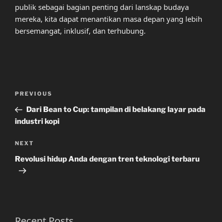
publik sebagai bagian penting dari lanskap budaya
mereka, kita dapat menantikan masa depan yang lebih
bersemangat, inklusif, dan terhubung.
Post
Previous
PREVIOUS
navigation
Post
Dari Bean to Cup: tampilan di belakang layar pada
industri kopi
Next
NEXT
Post
Revolusi hidup Anda dengan tren teknologi terbaru
Recent Posts