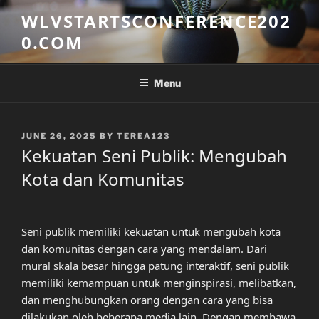
Skip
WLVSTARTSCONFERENCE202
to
0.COM
content
Menu
POSTED
JUNE 26, 2025
BY
TEREA123
ON
Kekuatan Seni Publik: Mengubah
Kota dan Komunitas
Seni publik memiliki kekuatan untuk mengubah kota
dan komunitas dengan cara yang mendalam. Dari
mural skala besar hingga patung interaktif, seni publik
memiliki kemampuan untuk menginspirasi, melibatkan,
dan menghubungkan orang dengan cara yang bisa
dilakukan oleh beberapa media lain. Dengan membawa