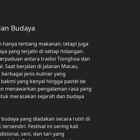
dan Budaya
n hanya tentang makanan, tetapi juga
 yang terjalin di setiap hidangan.
perpaduan antara tradisi Tionghoa dan
. Saat berjalan di jalanan Macau,
erbagai jenis kuliner yang
 bakmi yang kenyal hingga pastel de
pan menawarkan pengalaman rasa yang
untuk merasakan sejarah dan budaya
 budaya yang diadakan secara rutin di
ersendiri. Festival ini sering kali
sional, seni, dan tari yang