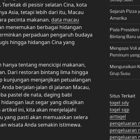
Terletak di pesisir selatan Cina, kota
Sejarah Pizza y
ya Asia, tetapi lebih dari itu, Macau
Amerika
ara pecinta makanan.
data macau
 akan menemukan berbagai hidangan
Piala Presiden
erminkan perpaduan pengaruh budaya
Bintang Baru u
ugis hingga hidangan Cina yang
Mengapa Voli a
Peminum yang
n hanya tentang mencicipi makanan,
Menguraikan K
n. Dari restoran bintang lima hingga
Grup Susu
ap kunjungan menjanjikan petualangan
 Anda berjalan-jalan di jalanan Macau,
a pastel de nata, daging babi
Situs Terkait
 hidangan laut segar yang disajikan
togel sdy
rtikel ini, kita akan menjelajahi
togel sgp
airtogel
u yang pasti akan memuaskan selera
pengeluaran 
n wisata Anda semakin istimewa.
pengeluaran 
pengeluaran 