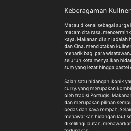
Keberagaman Kuliner
Macau dikenal sebagai surga
macam cita rasa, mencermin
kaya. Makanan di sini adalah 
dan Cina, menciptakan kuliner
menarik bagi para wisatawan.
seluruh kota menyajikan hida
sum yang lezat hingga pastel 
Salah satu hidangan ikonik y
curry, yang merupakan kombi
oleh tradisi Portugis. Makanan
dan merupakan pilihan sempu
pedas dan kaya rempah. Selai
menawarkan hidangan laut seg
dikelilingi lautan, menawark
terlupakan.