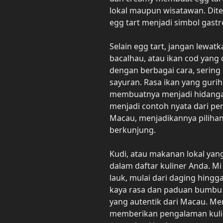
lokal maupun wisatawan. Dite
egg tart menjadi simbol gast
Selain egg tart, jangan lewa
bacalhau, atau ikan cod yang
dengan berbagai cara, sering
sayuran. Rasa ikan yang guri
membuatnya menjadi hidanga
menjadi contoh nyata dari pe
Macau, menjadikannya piliha
berkunjung.
Kudi, atau makanan lokal yang 
dalam daftar kuliner Anda. Mi
lauk, mulai dari daging hing
kaya rasa dan paduan bumbu 
yang autentik dari Macau. Men
memberikan pengalaman kuline