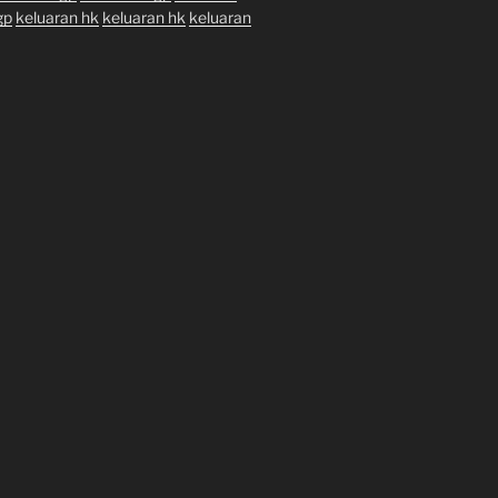
gp
keluaran hk
keluaran hk
keluaran