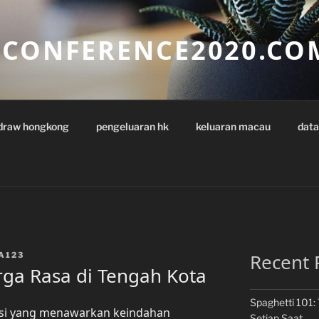
SCONFERENCE2020.CO
 draw hongkong
pengeluaran hk
keluaran macau
dat
Recent 
A123
rga Rasa di Tengah Kota
Spaghetti 101:
asi yang menawarkan keindahan
Setiap Saat