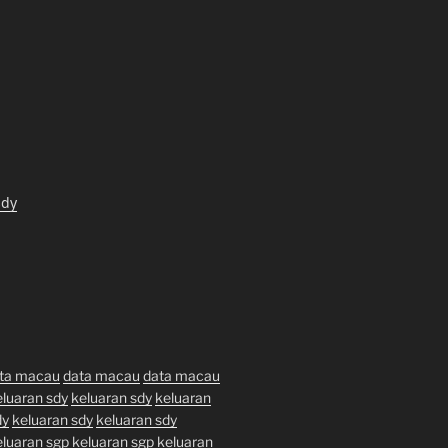
sdy
ta macau
data macau
data macau
eluaran sdy
keluaran sdy
keluaran
dy
keluaran sdy
keluaran sdy
eluaran sgp
keluaran sgp
keluaran