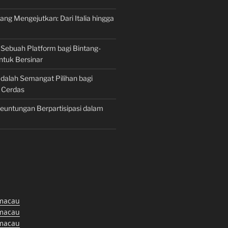
ang Mengejutkan: Dari Italia hingga
: Sebuah Platform bagi Bintang-
ntuk Bersinar
dalah Semangat Pilihan bagi
 Cerdas
euntungan Berpartisipasi dalam
macau
macau
macau