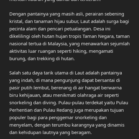
Dengan pantainya yang masih asli, perairan sebening
kristal, dan tanaman hijau subur, Laut adalah surga bagi
pecinta alam dan pencari petualangan. Desa ini
dikelilingi oleh hutan hujan tropis Taman Negara, taman
nasional tertua di Malaysia, yang menawarkan sejumlah
aktivitas luar ruangan seperti hiking, mengamati
burung, dan trekking di hutan.
Salah satu daya tarik utama di Laut adalah pantainya
yang indah, di mana pengunjung dapat bersantai di
pasir putih lembut, berenang di air hangat berwarna
biru kehijauan, atau menikmati olahraga air seperti
snorkeling dan diving. Pulau-pulau terdekat yaitu Pulau
Perhentian dan Pulau Redang juga merupakan tujuan
populer bagi para penggemar snorkeling dan
menyelam, dengan terumbu karangnya yang dinamis
dan kehidupan lautnya yang beragam.