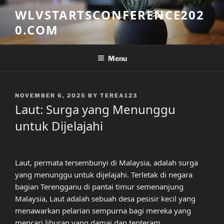
Skip
WLVSTARTSCONFERENCE202
to
0.COM
content
Menu
POSTED
NOVEMBER 6, 2025
BY
TEREA123
ON
Laut: Surga yang Menunggu
untuk Dijelajahi
Laut, permata tersembunyi di Malaysia, adalah surga
yang menunggu untuk dijelajahi. Terletak di negara
bagian Terengganu di pantai timur semenanjung
Malaysia, Laut adalah sebuah desa pesisir kecil yang
menawarkan pelarian sempurna bagi mereka yang
mencari liburan yang damai dan tenteram.