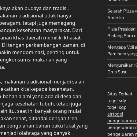
kaya akan budaya dan tradisi,
Sejarah Pizza y
akanan tradisional tidak hanya
Amerika
 beragam, tetapi juga memegang
Piala Presiden
angun kesehatan masyarakat. Dari
Bintang Baru u
nan khas daerah memiliki khasiat
ri. Di tengah perkembangan zaman, di
Mengapa Voli a
akin mendominasi, penting untuk
Peminum yang
mengkonsumsi makanan yang
Menguraikan K
sa.
Grup Susu
s, makanan tradisional menjadi salah
ekatkan kita kepada kesehatan.
Situs Terkait
bahan alami yang ada di desa dan
togel sdy
njaga kesehatan tubuh, tetapi juga
togel sgp
ain itu, saat ini banyak orang mulai
airtogel
akan sehat, ditandai dengan tren
pengeluaran 
 pengolahan bahan baku lokal yang
pengeluaran 
 menjadi olahraga yang banyak
pengeluaran 