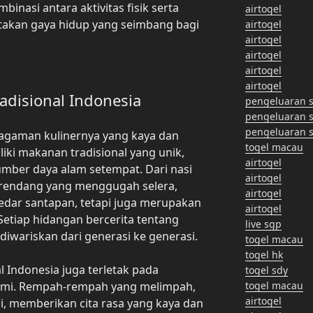
binasi antara aktivitas fisik serta
airtogel
akan gaya hidup yang seimbang bagi
airtogel
airtogel
airtogel
airtogel
airtogel
disional Indonesia
pengeluaran 
pengeluaran 
pengeluaran 
ragaman kulinernya yang kaya dan
togel macau
iki makanan tradisional yang unik,
airtogel
ber daya alam setempat. Dari nasi
airtogel
 rendang yang menggugah selera,
airtogel
edar santapan, tetapi juga merupakan
airtogel
 Setiap hidangan bercerita tentang
live sgp
 diwariskan dari generasi ke generasi.
togel macau
togel hk
 Indonesia juga terletak pada
togel sdy
togel macau
mi. Rempah-rempah yang melimpah,
airtogel
iri, memberikan cita rasa yang kaya dan