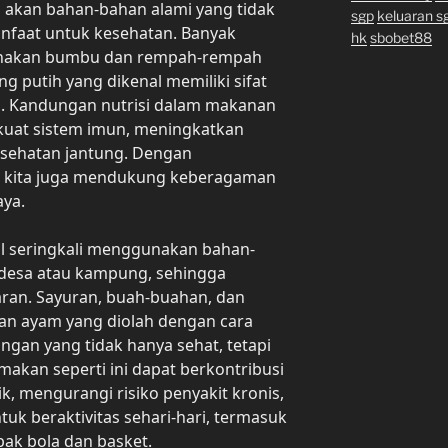
 akan bahan-bahan alami yang tidak
sgp
keluaran s
manfaat untuk kesehatan. Banyak
hk
sbobet88
unakan bumbu dan rempah-rempah
ng putih yang dikenal memiliki sifat
an. Kandungan nutrisi dalam makanan
uat sistem imun, meningkatkan
sehatan jantung. Dengan
 kita juga mendukung keberagaman
aya.
nal seringkali menggunakan bahan-
 desa atau kampung, sehingga
aran. Sayuran, buah-buahan, dan
dan ayam yang diolah dengan cara
ngan yang tidak hanya sehat, tetapi
makan seperti ini dapat berkontribusi
k, mengurangi risiko penyakit kronis,
uk beraktivitas sehari-hari, termasuk
pak bola dan basket.