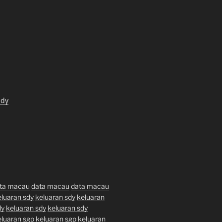
sdy
ta macau
data macau
data macau
eluaran sdy
keluaran sdy
keluaran
dy
keluaran sdy
keluaran sdy
eluaran sgp
keluaran sgp
keluaran