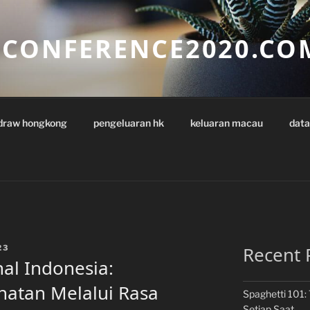
SCONFERENCE2020.CO
 draw hongkong
pengeluaran hk
keluaran macau
dat
Recent 
23
al Indonesia:
atan Melalui Rasa
Spaghetti 101:
Setiap Saat