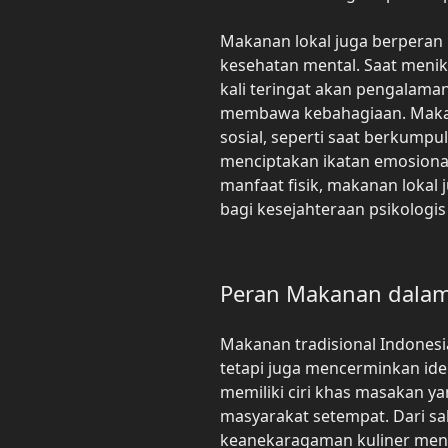
Makanan lokal juga berperan
kesehatan mental. Saat menikm
kali teringat akan pengalama
membawa kebahagiaan. Maka
sosial, seperti saat berkump
menciptakan ikatan emosional
manfaat fisik, makanan lokal
bagi kesejahteraan psikologis
Peran Makanan dala
Makanan tradisional Indones
tetapi juga mencerminkan ide
memiliki ciri khas masakan y
masyarakat setempat. Dari s
keanekaragaman kuliner men