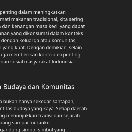
 penting dalam meningkatkan
ati makanan tradisional, kita sering
n dan kenangan masa kecil yang dapat
nan yang dikonsumsi dalam konteks
ul dengan keluarga atau komunitas,
 yang kuat. Dengan demikian, selain
 juga memberikan kontribusi penting
 dan sosial masyarakat Indonesia.
m Budaya dan Komunitas
ia bukan hanya sekedar santapan,
ntitas budaya yang kaya. Setiap daerah
ang menunjukkan tradisi dan sejarah
abang sampai merauke,
gandung simbol-simbol yang