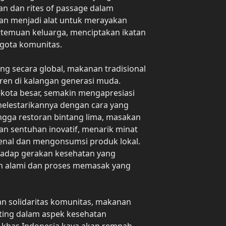
 dan rites of passage dalam
n menjadi alat untuk merayakan
ertemuan keluarga, menciptakan ikatan
ggota komunitas.
ng secara global, makanan tradisional
tren di kalangan generasi muda.
-kota besar, semakin mengapresiasi
 melestarikannya dengan cara yang
ngga restoran bintang lima, masakan
an sentuhan inovatif, menarik minat
nal dan mengonsumsi produk lokal.
erhadap gerakan kesehatan yang
 alami dan proses memasak yang
n solidaritas komunitas, makanan
nting dalam aspek kesehatan