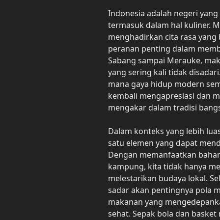
Indonesia adalah negeri yang 
termasuk dalam hal kuliner. M
menghadirkan cita rasa yang
peranan penting dalam memb
Sabang sampai Merauke, maka
yang sering kali tidak disada
mana gaya hidup modern sem
kembali mengapresiasi dan 
mengakar dalam tradisi bang
Dalam konteks yang lebih lua
satu elemen yang dapat mend
Dengan memanfaatkan bahan-
kampung, kita tidak hanya me
melestarikan budaya lokal. Sel
sadar akan pentingnya pola m
makanan yang mengedepankan
sehat. Sepak bola dan basket