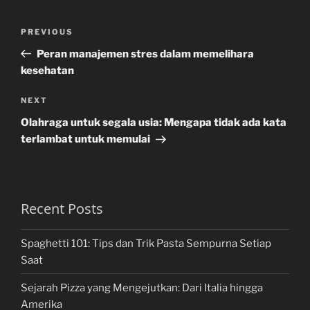
Post
Previous
PREVIOUS
navigation
Post
Peran manajemen stres dalam memelihara
kesehatan
Next
NEXT
Post
Olahraga untuk segala usia: Mengapa tidak ada kata
terlambat untuk memulai
Recent Posts
Spaghetti 101: Tips dan Trik Pasta Sempurna Setiap
Saat
Sejarah Pizza yang Mengejutkan: Dari Italia hingga
Amerika