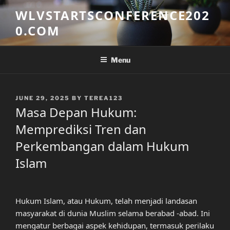
Skip
WLVSTARTSCONFERENCE202
to
0.COM
content
Menu
POSTED
JUNE 29, 2025
BY
TEREA123
ON
Masa Depan Hukum:
Memprediksi Tren dan
Perkembangan dalam Hukum
Islam
Hukum Islam, atau Hukum, telah menjadi landasan
masyarakat di dunia Muslim selama berabad -abad. Ini
mengatur berbagai aspek kehidupan, termasuk perilaku