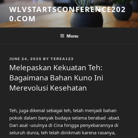
Skip
WLVSTARTSCONFERENCE202
to
0.COM
content
Menu
POSTED
JUNE 24, 2025
BY
TEREA123
ON
Melepaskan Kekuatan Teh:
Bagaimana Bahan Kuno Ini
Merevolusi Kesehatan
Teh, juga dikenal sebagai teh, telah menjadi bahan
pokok dalam banyak budaya selama berabad -abad.
Dari asal -usulnya di Cina hingga penyebarannya di
seluruh dunia, teh telah dinikmati karena rasanya,