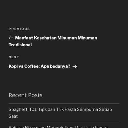
Post
Previous
PREVIOUS
navigation
Post
Manfaat Kesehatan Minuman Minuman
Tradisional
Next
NEXT
Post
Kopi vs Coffee: Apa bedanya?
Recent Posts
Spaghetti 101: Tips dan Trik Pasta Sempurna Setiap
Saat
Sejarah Pizza yang Mengejutkan: Dari Italia hingga