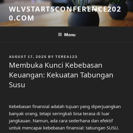
Skip
WLVSTARTSCONFERENCE202
to
0.COM
content
Menu
POSTED
AUGUST 17, 2025
BY
TEREA123
ON
Membuka Kunci Kebebasan
Keuangan: Kekuatan Tabungan
Susu
Kebebasan finansial adalah tujuan yang diperjuangkan
banyak orang, tetapi seringkali bisa terasa di luar
jangkauan. Namun, ada cara sederhana dan efektif
untuk mencapai kebebasan finansial: tabungan SUSU.