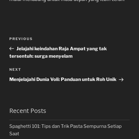
Post
Previous
PREVIOUS
navigation
Post
Jelajahi keindahan Raja Ampat yang tak
tersentuh: surga menyelam
Next
NEXT
Post
Menjelajahi Dunia Voli: Panduan untuk Roh Unik
Recent Posts
Spaghetti 101: Tips dan Trik Pasta Sempurna Setiap
Saat