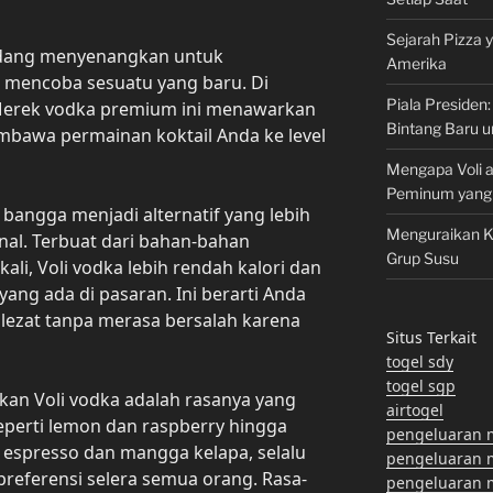
Sejarah Pizza y
kadang menyenangkan untuk
Amerika
mencoba sesuatu yang baru. Di
Piala Presiden
. Merek vodka premium ini menawarkan
Bintang Baru u
bawa permainan koktail Anda ke level
Mengapa Voli a
Peminum yang
bangga menjadi alternatif yang lebih
Menguraikan K
nal. Terbuat dari bahan-bahan
Grup Susu
ali, Voli vodka lebih rendah kalori dan
yang ada di pasaran. Ini berarti Anda
 lezat tanpa merasa bersalah karena
Situs Terkait
togel sdy
togel sgp
kan Voli vodka adalah rasanya yang
airtogel
seperti lemon dan raspberry hingga
pengeluaran 
ti espresso dan mangga kelapa, selalu
pengeluaran 
preferensi selera semua orang. Rasa-
pengeluaran 