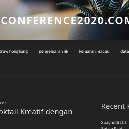
SCONFERENCE2020.CO
 draw hongkong
pengeluaran hk
keluaran macau
dat
Recent 
123
tail Kreatif dengan
Spaghetti 101:
Setiap Saat