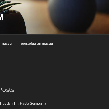
M
a macau
pengeluaran macau
Posts
 Tips dan Trik Pasta Sempurna