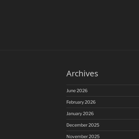
Archives
June 2026
February 2026
January 2026
December 2025
November 2025