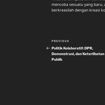
mencoba sesuatu yang baru, a
berkreasilah dengan kreasi ko
Post
Previous
PREVIOUS
navigation
Post
Politik Kolaboratif: DPR,
Demonstrasi, dan Keterlibatan
Publik