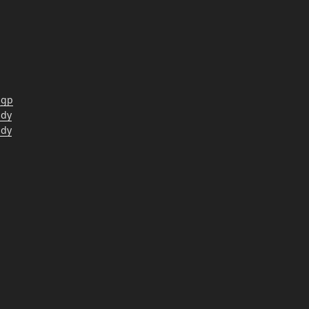
sgp
sdy
sdy