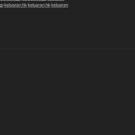
gp
keluaran hk
keluaran hk
keluaran