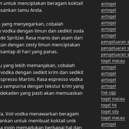
an untuk menciptakan beragam koktail
airtogel
gesankan tamu Anda.
airtogel
airtogel
airtogel
 yang menyegarkan, cobalah
airtogel
 vodka dengan limun dan sedikit soda
airtogel
e Spritzer. Rasa manis dan asam dari
pengeluaran 
kan dengan zesty limun menciptakan
pengeluaran 
antap di hari yang panas.
pengeluaran 
togel macau
tu yang lebih memanjakan, cobalah
airtogel
odka dengan sedikit krim dan sedikit
airtogel
spresso Martini. Rasa espresso vodka
airtogel
u sempurna dengan tekstur krim yang
airtogel
live sgp
l dekaden yang pasti akan memuaskan
togel macau
togel hk
togel sdy
nda, Voli vodka menawarkan beragam
togel macau
dankan untuk membuat koktail unik
airtogel
 Anda ingin memadukan berbagai hal dan