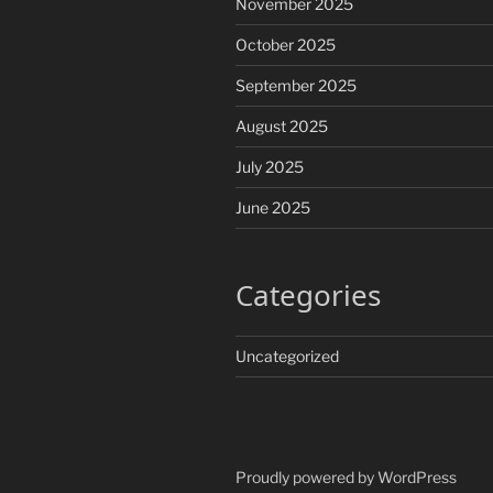
November 2025
October 2025
September 2025
August 2025
July 2025
June 2025
Categories
Uncategorized
Proudly powered by WordPress