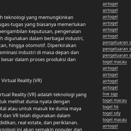
airtogel
airtogel
airtogel
adalah teknologi yang memungkinkan
airtogel
ugas-tugas yang biasanya memerlukan
airtogel
 pengambilan keputusan, pengenalan
airtogel
lah digunakan dalam berbagai industri,
pengeluaran 
tan, hingga otomotif. Diperkirakan
pengeluaran 
minasi industri di masa depan dan
pengeluaran 
 besar dalam proses produksi dan
togel macau
airtogel
airtogel
Virtual Reality (VR)
airtogel
airtogel
live sgp
tual Reality (VR) adalah teknologi yang
togel macau
k melihat dunia nyata dengan
togel hk
tal atau untuk masuk ke dunia maya
togel sdy
R dan VR telah digunakan dalam
togel macau
didikan, real estate, dan periklanan.
airtogel
nologi ini akan semakin populer dan