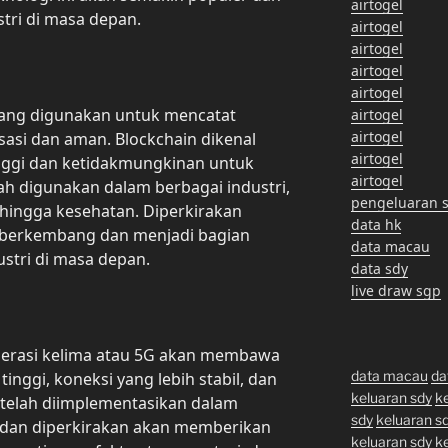
airtogel
tri di masa depan.
airtogel
airtogel
airtogel
airtogel
yang digunakan untuk mencatat
airtogel
airtogel
isasi dan aman. Blockchain dikenal
airtogel
nggi dan ketidakmungkinan untuk
airtogel
elah digunakan dalam berbagai industri,
pengeluaran 
, hingga kesehatan. Diperkirakan
data hk
 berkembang dan menjadi bagian
data macau
ustri di masa depan.
data sdy
live draw sgp
enerasi kelima atau 5G akan membawa
data macau
da
tinggi, koneksi yang lebih stabil, dan
keluaran sdy
k
G telah diimplementasikan dalam
sdy
keluaran s
a dan diperkirakan akan memberikan
keluaran sdy
k