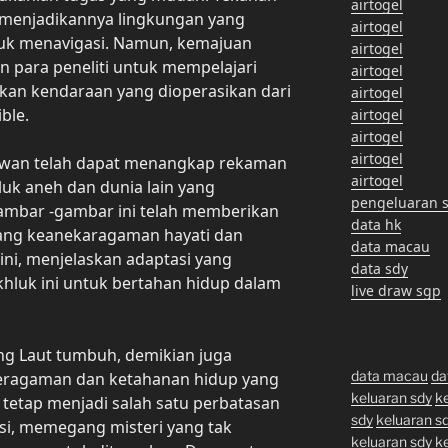
airtogel
 menjadikannya lingkungan yang
airtogel
uk menavigasi. Namun, kemajuan
airtogel
 para peneliti untuk mempelajari
airtogel
kan kendaraan yang dioperasikan dari
airtogel
ble.
airtogel
airtogel
airtogel
ilmuwan telah dapat menangkap rekaman
airtogel
uk aneh dan dunia lain yang
pengeluaran 
ambar -gambar ini telah memberikan
data hk
ang keanekaragaman hayati dan
data macau
ini, menjelaskan adaptasi yang
data sdy
luk ini untuk bertahan hidup dalam
live draw sgp
ng Laut tumbuh, demikian juga
data macau
da
keragaman dan ketahanan hidup yang
keluaran sdy
k
m tetap menjadi salah satu perbatasan
sdy
keluaran s
asi, memegang misteri yang tak
keluaran sdy
k