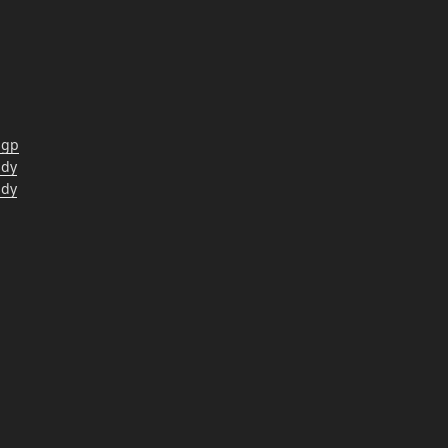
sgp
sdy
sdy