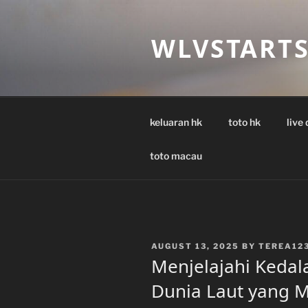
Skip
to
WLVSTART
content
keluaran hk
toto hk
live
toto macau
POSTED
AUGUST 13, 2025
BY
TEREA12
ON
Menjelajahi Keda
Dunia Laut yang 