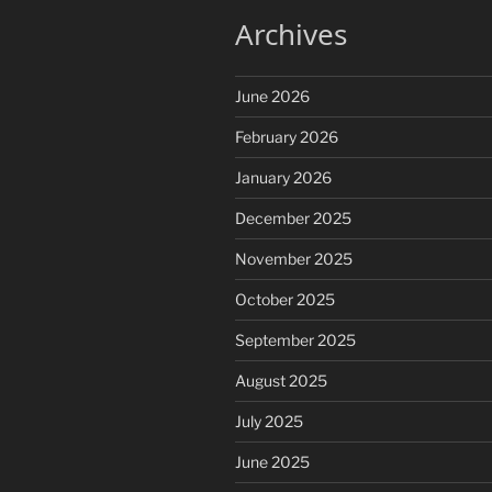
Archives
June 2026
February 2026
January 2026
December 2025
November 2025
October 2025
September 2025
August 2025
July 2025
June 2025