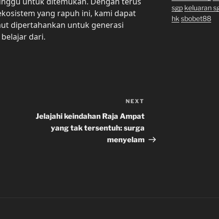
unggu untuk ditemukan. Dengan terus
sgp
keluaran s
kosistem yang rapuh ini, kami dapat
hk
sbobet88
ut dipertahankan untuk generasi
elajar dari.
NEXT
Next
Post
Jelajahi keindahan Raja Ampat
yang tak tersentuh: surga
menyelam