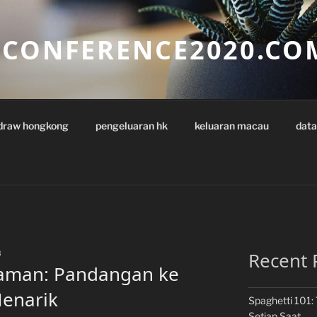
SCONFERENCE2020.CO
 draw hongkong
pengeluaran hk
keluaran macau
dat
Recent 
3
laman: Pandangan ke
Menarik
Spaghetti 101:
Setiap Saat