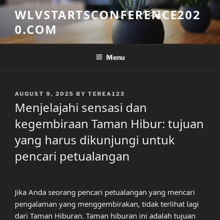
Skip
WLVSTARTSCONFERENCE202
to
0.COM
content
Menu
POSTED
AUGUST 9, 2025
BY
TEREA123
ON
Menjelajahi sensasi dan
kegembiraan Taman Hibur: tujuan
yang harus dikunjungi untuk
pencari petualangan
Jika Anda seorang pencari petualangan yang mencari
pengalaman yang menggembirakan, tidak terlihat lagi
dari Taman Hiburan. Taman hiburan ini adalah tujuan