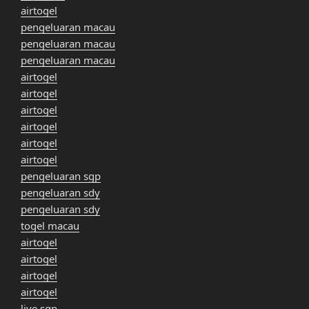
airtogel
pengeluaran macau
pengeluaran macau
pengeluaran macau
airtogel
airtogel
airtogel
airtogel
airtogel
airtogel
pengeluaran sgp
pengeluaran sdy
pengeluaran sdy
togel macau
airtogel
airtogel
airtogel
airtogel
live sgp