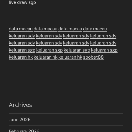
live draw sgp
data macau
data macau
data macau
data macau
keluaran sdy
keluaran sdy
keluaran sdy
keluaran sdy
keluaran sdy
keluaran sdy
keluaran sdy
keluaran sdy
keluaran sgp
keluaran sgp
keluaran sgp
keluaran sgp
keluaran hk
keluaran hk
keluaran hk
sbobet88
Archives
June 2026
February 2026