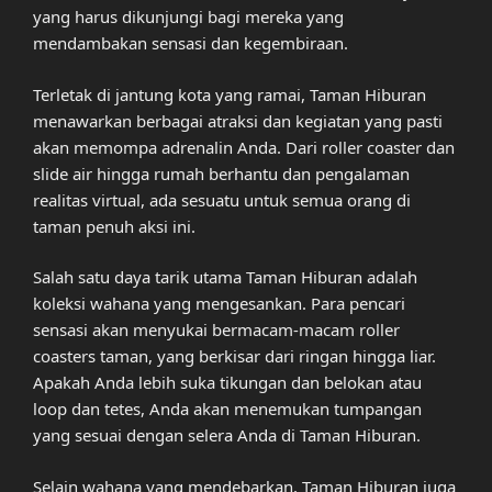
yang harus dikunjungi bagi mereka yang
mendambakan sensasi dan kegembiraan.
Terletak di jantung kota yang ramai, Taman Hiburan
menawarkan berbagai atraksi dan kegiatan yang pasti
akan memompa adrenalin Anda. Dari roller coaster dan
slide air hingga rumah berhantu dan pengalaman
realitas virtual, ada sesuatu untuk semua orang di
taman penuh aksi ini.
Salah satu daya tarik utama Taman Hiburan adalah
koleksi wahana yang mengesankan. Para pencari
sensasi akan menyukai bermacam-macam roller
coasters taman, yang berkisar dari ringan hingga liar.
Apakah Anda lebih suka tikungan dan belokan atau
loop dan tetes, Anda akan menemukan tumpangan
yang sesuai dengan selera Anda di Taman Hiburan.
Selain wahana yang mendebarkan, Taman Hiburan juga