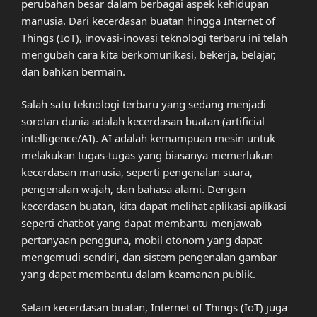
perubahan besar dalam berbagai aspek kehidupan
manusia. Dari kecerdasan buatan hingga Internet of
Things (IoT), inovasi-inovasi teknologi terbaru ini telah
mengubah cara kita berkomunikasi, bekerja, belajar,
dan bahkan bermain.
Salah satu teknologi terbaru yang sedang menjadi
sorotan dunia adalah kecerdasan buatan (artificial
intelligence/AI). AI adalah kemampuan mesin untuk
melakukan tugas-tugas yang biasanya memerlukan
kecerdasan manusia, seperti pengenalan suara,
pengenalan wajah, dan bahasa alami. Dengan
kecerdasan buatan, kita dapat melihat aplikasi-aplikasi
seperti chatbot yang dapat membantu menjawab
pertanyaan pengguna, mobil otonom yang dapat
mengemudi sendiri, dan sistem pengenalan gambar
yang dapat membantu dalam keamanan publik.
Selain kecerdasan buatan, Internet of Things (IoT) juga