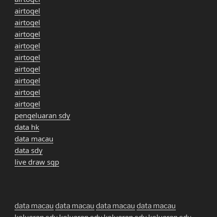
airtogel
airtogel
airtogel
airtogel
airtogel
airtogel
airtogel
airtogel
airtogel
pengeluaran sdy
data hk
data macau
data sdy
live draw sgp
data macau
data macau
data macau
data macau