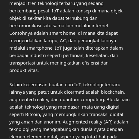
menjadi tren teknologi terbaru yang sedang
berkembang pesat. IoT adalah konsep di mana objek-
objek di sekitar kita dapat terhubung dan
berkomunikasi satu sama lain melalui internet.
Contohnya adalah smart home, di mana kita dapat
mengendalikan lampu, AC, dan perangkat lainnya
melalui smartphone. IoT juga telah diterapkan dalam
berbagai industri seperti pertanian, kesehatan, dan
transportasi untuk meningkatkan efisiensi dan
produktivitas.
Selain kecerdasan buatan dan IoT, teknologi terbaru
lainnya yang patut untuk dicermati adalah blockchain,
augmented reality, dan quantum computing. Blockchain
adalah teknologi yang mendasari mata uang digital
seperti Bitcoin, yang memungkinkan transaksi digital
yang aman dan anonim. Augmented reality (AR) adalah
teknologi yang menggabungkan dunia nyata dengan
elemen-elemen digital, seperti yang kita lihat pada