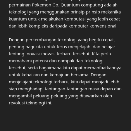
permainan Pokemon Go. Quantum computing adalah
teknologi yang menggunakan prinsip-prinsip mekanika
kuantum untuk melakukan komputasi yang lebih cepat
dan lebih kompleks daripada komputer konvensional.
Dengan perkembangan teknologi yang begitu cepat,
penting bagi kita untuk terus menjelajahi dan belajar
tentang inovasi-inovasi terbaru tersebut. Kita perlu
memahami potensi dan dampak dari teknologi
tersebut, serta bagaimana kita dapat memanfaatkannya
untuk kebaikan dan kemajuan bersama. Dengan
menjelajahi teknologi terbaru, kita dapat menjadi lebih
siap menghadapi tantangan-tantangan masa depan dan
mengambil peluang-peluang yang ditawarkan oleh
revolusi teknologi ini.