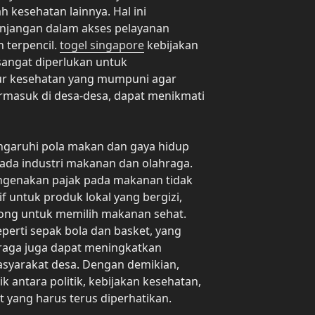
 kesehatan lainnya. Hal ini
njangan dalam akses pelayanan
 terpencil.
togel singapore
kebijakan
sangat diperlukan untuk
r kesehatan yang mumpuni agar
rmasuk di desa-desa, dapat menikmati
pengaruhi pola makan dan gaya hidup
pada industri makanan dan olahraga.
engenakan pajak pada makanan tidak
 untuk produk lokal yang bergizi,
rong untuk memilih makanan sehat.
perti sepak bola dan basket, yang
hraga juga dapat meningkatkan
asyarakat desa. Dengan demikian,
k antara politik, kebijakan kesehatan,
 yang harus terus diperhatikan.