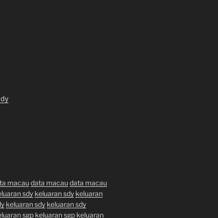
sdy
ta macau
data macau
data macau
eluaran sdy
keluaran sdy
keluaran
dy
keluaran sdy
keluaran sdy
eluaran sgp
keluaran sgp
keluaran