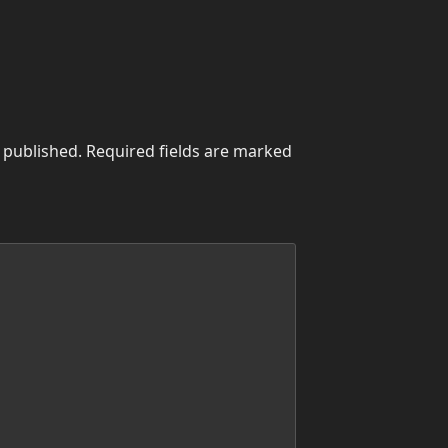
 published.
Required fields are marked