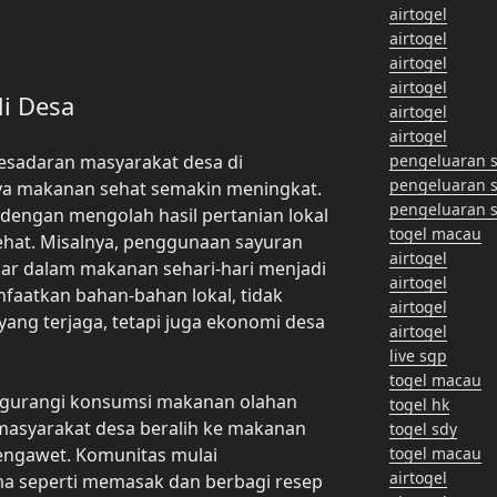
airtogel
airtogel
airtogel
airtogel
i Desa
airtogel
airtogel
pengeluaran 
esadaran masyarakat desa di
pengeluaran 
ya makanan sehat semakin meningkat.
pengeluaran 
 dengan mengolah hasil pertanian lokal
togel macau
hat. Misalnya, penggunaan sayuran
airtogel
ar dalam makanan sehari-hari menjadi
airtogel
faatkan bahan-bahan lokal, tidak
airtogel
ang terjaga, tetapi juga ekonomi desa
airtogel
live sgp
togel macau
engurangi konsumsi makanan olahan
togel hk
masyarakat desa beralih ke makanan
togel sdy
togel macau
pengawet. Komunitas mulai
airtogel
a seperti memasak dan berbagi resep