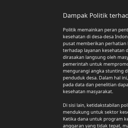
Dampak Politik terha
Politik memainkan peran pen
kesehatan di desa-desa Indone
pusat memberikan perhatian l
terhadap layanan kesehatan d
dirasakan langsung oleh mas
pemerintah untuk mempromos
mengurangi angka stunting d
penduduk desa. Dalam hal ini,
pada data dan penelitian dap
kesehatan masyarakat.
Di sisi lain, ketidakstabilan p
mendukung untuk sektor kese
Ketika dana untuk program k
anggaran yang tidak tepat, ma