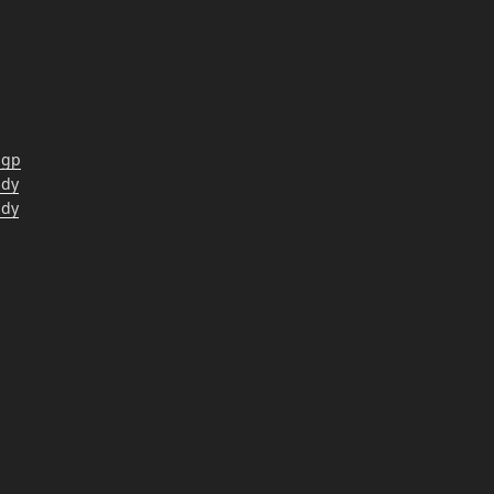
sgp
sdy
sdy