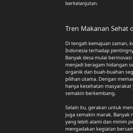
berkelanjutan.
Tren Makanan Sehat d
Di tengah kemajuan zaman, k
Indonesia terhadap pentingn
Banyak desa mulai berinovasi
menjadi beragam hidangan se
organik dan buah-buahan seg
pilihan utama. Dengan meman
hanya kesehatan masyarakat y
semakin berkembang.
Selain itu, gerakan untuk m
juga semakin marak. Banyak 
yang lebih alami dan minim 
mengadakan kegiatan bersam