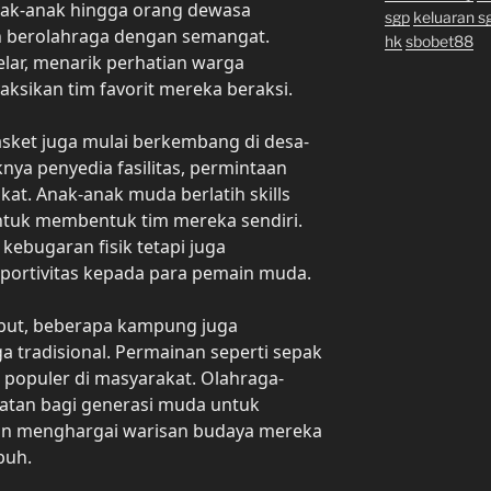
nak-anak hingga orang dewasa
sgp
keluaran s
n berolahraga dengan semangat.
hk
sbobet88
elar, menarik perhatian warga
sikan tim favorit mereka beraksi.
asket juga mulai berkembang di desa-
ya penyedia fasilitas, permintaan
at. Anak-anak muda berlatih skills
tuk membentuk tim mereka sendiri.
ebugaran fisik tetapi juga
ortivitas kepada para pemain muda.
ebut, beberapa kampung juga
a tradisional. Permainan seperti sepak
 populer di masyarakat. Olahraga-
atan bagi generasi muda untuk
 menghargai warisan budaya mereka
buh.