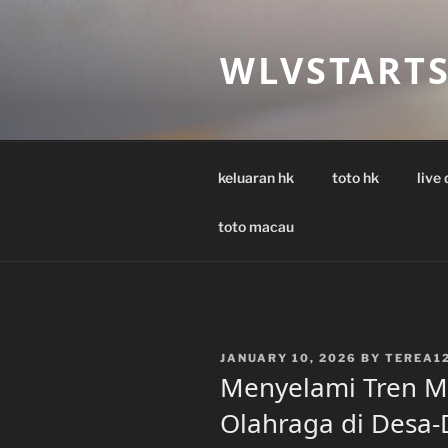
Skip
to
WLVSTART
content
keluaran hk
toto hk
live
toto macau
POSTED
JANUARY 10, 2026
BY
TEREA1
ON
Menyelami Tren M
Olahraga di Desa-