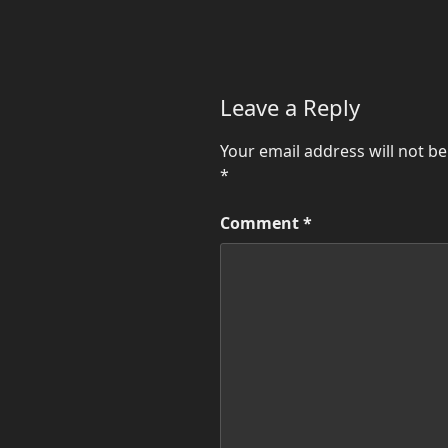
Leave a Reply
Your email address will not be
*
Comment
*