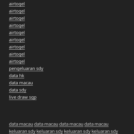
airtogel
airtogel
airtogel
airtogel
airtogel
airtogel
airtogel
airtogel
airtogel
pengeluaran sdy
data hk
data macau
data sdy
live draw sgp
data macau
data macau
data macau
data macau
keluaran sdy
keluaran sdy
keluaran sdy
keluaran sdy