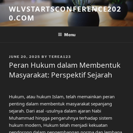
Skip
WLVSTARTSCONFERENCE202
to
0.COM
content
Menu
POSTED
JUNE 20, 2025
BY
TEREA123
ON
Peran Hukum dalam Membentuk
Masyarakat: Perspektif Sejarah
Hukum, atau hukum Islam, telah memainkan peran
penting dalam membentuk masyarakat sepanjang
sejarah. Dari asal -usulnya dalam ajaran Nabi
Muhammad hingga pengaruhnya terhadap sistem
hukum modern, Hukum telah menjadi kekuatan
pendorong dalam pengembangan norma dan lembaga