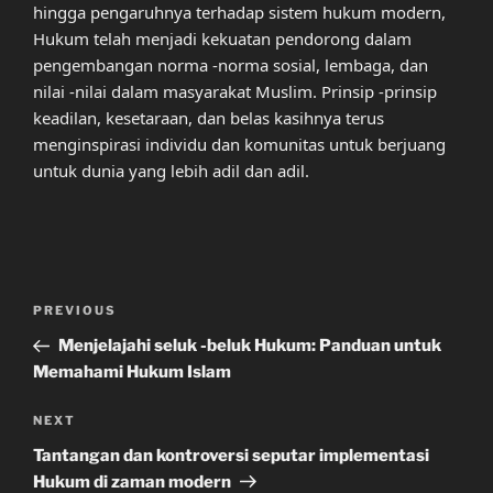
hingga pengaruhnya terhadap sistem hukum modern,
Hukum telah menjadi kekuatan pendorong dalam
pengembangan norma -norma sosial, lembaga, dan
nilai -nilai dalam masyarakat Muslim. Prinsip -prinsip
keadilan, kesetaraan, dan belas kasihnya terus
menginspirasi individu dan komunitas untuk berjuang
untuk dunia yang lebih adil dan adil.
Post
Previous
PREVIOUS
navigation
Post
Menjelajahi seluk -beluk Hukum: Panduan untuk
Memahami Hukum Islam
Next
NEXT
Post
Tantangan dan kontroversi seputar implementasi
Hukum di zaman modern