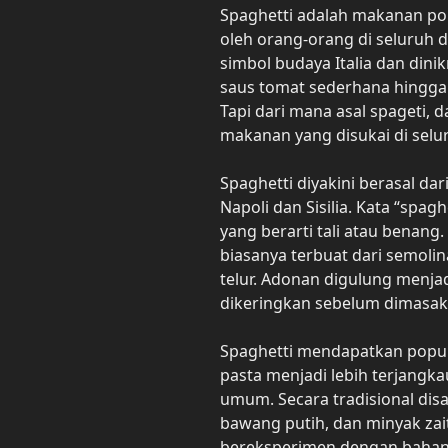
Spaghetti adalah makanan pok
oleh orang-orang di seluruh du
simbol budaya Italia dan dinik
saus tomat sederhana hingga
Tapi dari mana asal spageti,
makanan yang disukai di selu
Spaghetti diyakini berasal dari
Napoli dan Sisilia. Kata “spagh
yang berarti tali atau benang.
biasanya terbuat dari semoli
telur. Adonan digulung menja
dikeringkan sebelum dimasak
Spaghetti mendapatkan popular
pasta menjadi lebih terjangk
umum. Secara tradisional dis
bawang putih, dan minyak zait
bereksperimen dengan bahan