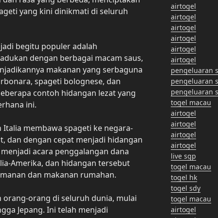
airtogel
eti yang kini dinikmati di seluruh
airtogel
airtogel
airtogel
jadi begitu populer adalah
airtogel
padukan dengan berbagai macam saus,
airtogel
menjadikannya makanan yang serbaguna
pengeluaran 
rbonara, spageti bolognese, dan
pengeluaran 
pengeluaran 
 beberapa contoh hidangan lezat yang
togel macau
rhana ini.
airtogel
airtogel
n Italia membawa spageti ke negara-
airtogel
at, dan dengan cepat menjadi hidangan
airtogel
i menjadi acara penggalangan dana
live sgp
lia-Amerika, dan hidangan tersebut
togel macau
yamanan dan makanan rumahan.
togel hk
togel sdy
eh orang-orang di seluruh dunia, mulai
togel macau
ingga Jepang. Ini telah menjadi
airtogel