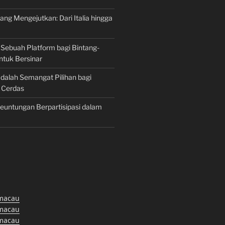
ang Mengejutkan: Dari Italia hingga
: Sebuah Platform bagi Bintang-
ntuk Bersinar
dalah Semangat Pilihan bagi
 Cerdas
euntungan Berpartisipasi dalam
macau
macau
macau