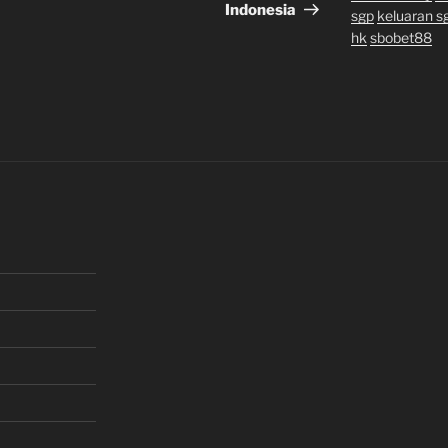
Indonesia
sgp
keluaran s
hk
sbobet88