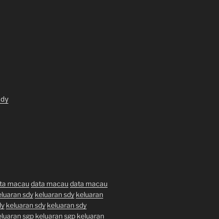
sdy
ta macau
data macau
data macau
eluaran sdy
keluaran sdy
keluaran
dy
keluaran sdy
keluaran sdy
eluaran sgp
keluaran sgp
keluaran