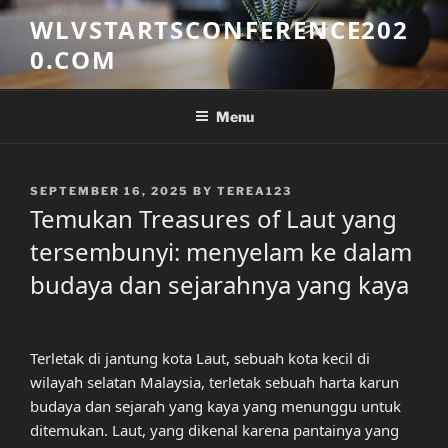
Skip
WLVSTARTSCONFERENCE202
to
0.COM
content
Menu
POSTED
SEPTEMBER 16, 2025
BY
TEREA123
ON
Temukan Treasures of Laut yang
tersembunyi: menyelam ke dalam
budaya dan sejarahnya yang kaya
Terletak di jantung kota Laut, sebuah kota kecil di
wilayah selatan Malaysia, terletak sebuah harta karun
budaya dan sejarah yang kaya yang menunggu untuk
ditemukan. Laut, yang dikenal karena pantainya yang