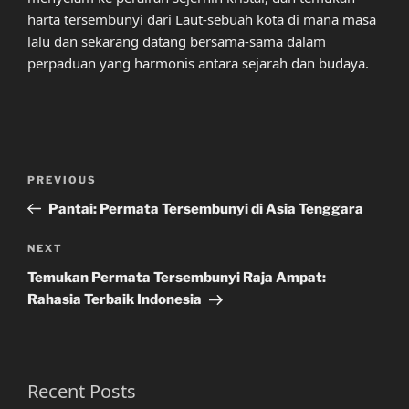
harta tersembunyi dari Laut-sebuah kota di mana masa
lalu dan sekarang datang bersama-sama dalam
perpaduan yang harmonis antara sejarah dan budaya.
Post
Previous
PREVIOUS
navigation
Post
Pantai: Permata Tersembunyi di Asia Tenggara
Next
NEXT
Post
Temukan Permata Tersembunyi Raja Ampat:
Rahasia Terbaik Indonesia
Recent Posts