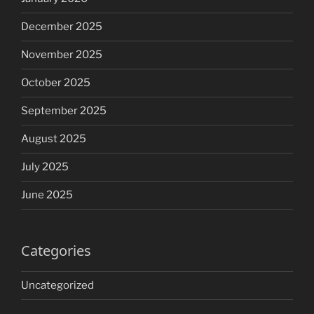
December 2025
November 2025
October 2025
September 2025
August 2025
July 2025
June 2025
Categories
Uncategorized