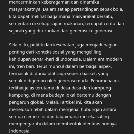
mencerminkan keberagaman dan dinamika
masyarakatnya. Dalam setiap pertandingan sepak bola,
kita dapat melihat bagaimana masyarakat bersatu,
sementara di setiap sajian makanan, terdapat cerita dan
sejarah yang diturunkan dari generasi ke generasi.
Selain itu, politik dan kesehatan juga menjadi bagian
penting dari konteks sosial yang mengelilingi
kehidupan sehari-hari di Indonesia. Dalam era modern
ini, tren baru terus muncul dalam berbagai aspek,
termasuk di dunia olahraga seperti basket, yang
semakin digemari oleh generasi muda. Fenomena ini
terlihat jelas terutama di desa-desa dan kampung-
kampung, di mana budaya lokal bertemu dengan
pengaruh global. Melalui artikel ini, kita akan
menelusuri lebih dalam mengenai hubungan antara
semua elemen ini dan bagaimana mereka saling
mempengaruhi dalam membentuk identitas budaya
Indonesia.