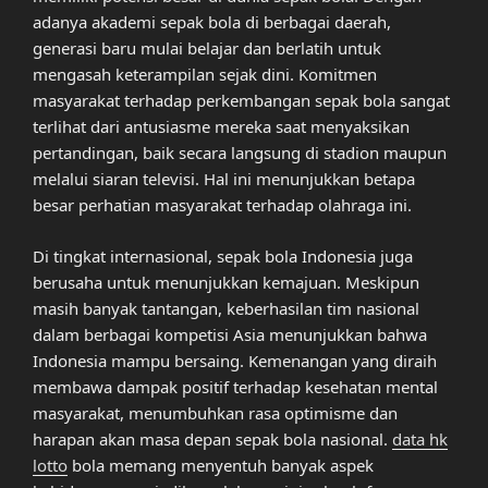
adanya akademi sepak bola di berbagai daerah,
generasi baru mulai belajar dan berlatih untuk
mengasah keterampilan sejak dini. Komitmen
masyarakat terhadap perkembangan sepak bola sangat
terlihat dari antusiasme mereka saat menyaksikan
pertandingan, baik secara langsung di stadion maupun
melalui siaran televisi. Hal ini menunjukkan betapa
besar perhatian masyarakat terhadap olahraga ini.
Di tingkat internasional, sepak bola Indonesia juga
berusaha untuk menunjukkan kemajuan. Meskipun
masih banyak tantangan, keberhasilan tim nasional
dalam berbagai kompetisi Asia menunjukkan bahwa
Indonesia mampu bersaing. Kemenangan yang diraih
membawa dampak positif terhadap kesehatan mental
masyarakat, menumbuhkan rasa optimisme dan
harapan akan masa depan sepak bola nasional.
data hk
lotto
bola memang menyentuh banyak aspek