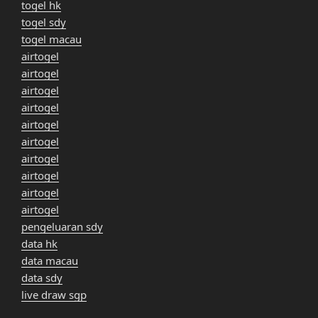
togel hk
togel sdy
togel macau
airtogel
airtogel
airtogel
airtogel
airtogel
airtogel
airtogel
airtogel
airtogel
airtogel
pengeluaran sdy
data hk
data macau
data sdy
live draw sgp