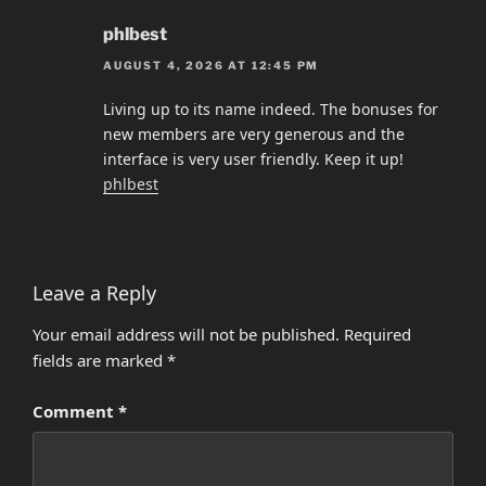
phlbest
AUGUST 4, 2026 AT 12:45 PM
Living up to its name indeed. The bonuses for
new members are very generous and the
interface is very user friendly. Keep it up!
phlbest
Leave a Reply
Your email address will not be published.
Required
fields are marked
*
Comment
*