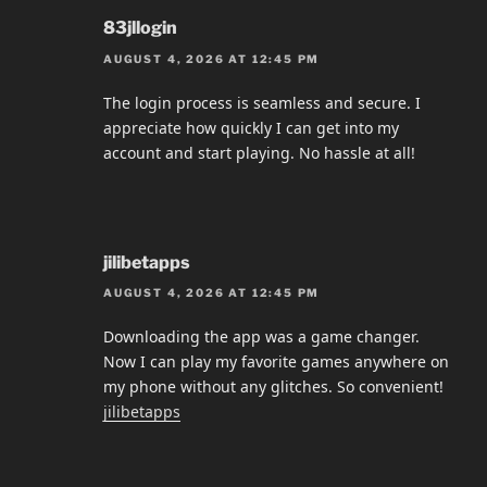
83jllogin
AUGUST 4, 2026 AT 12:45 PM
The login process is seamless and secure. I
appreciate how quickly I can get into my
account and start playing. No hassle at all!
jilibetapps
AUGUST 4, 2026 AT 12:45 PM
Downloading the app was a game changer.
Now I can play my favorite games anywhere on
my phone without any glitches. So convenient!
jilibetapps