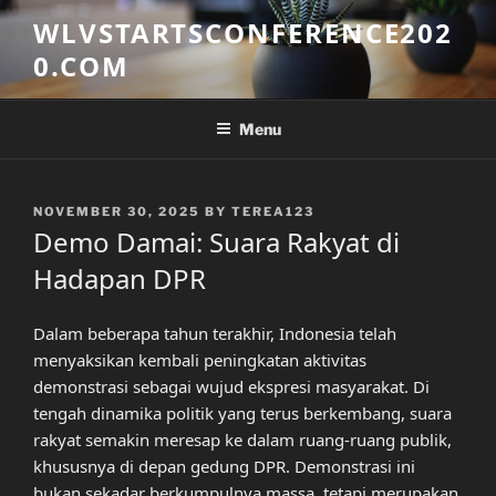
Skip
WLVSTARTSCONFERENCE202
to
0.COM
content
Menu
POSTED
NOVEMBER 30, 2025
BY
TEREA123
ON
Demo Damai: Suara Rakyat di
Hadapan DPR
Dalam beberapa tahun terakhir, Indonesia telah
menyaksikan kembali peningkatan aktivitas
demonstrasi sebagai wujud ekspresi masyarakat. Di
tengah dinamika politik yang terus berkembang, suara
rakyat semakin meresap ke dalam ruang-ruang publik,
khususnya di depan gedung DPR. Demonstrasi ini
bukan sekadar berkumpulnya massa, tetapi merupakan