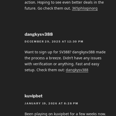
action. Hoping to see even better deals in the
future. Go check them out.
365phloginorg
dangkysv388
DECEMBER 29, 2025 AT 12:30 PM
Want to sign up for SV388? dangkysv388 made
the process a breeze. Didn’t have any issues
with verification or anything. Fast and easy
setup. Check them out:
dangkysv388
kuvipbet
JANUARY 19, 2026 AT 8:28 PM
Been playing on kuvipbet for a few weeks now.