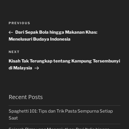
Post
Previous
PREVIOUS
navigation
Post
Dari Sepak Bola hingga Makanan Khas:
Menelusuri Budaya Indonesia
Next
NEXT
Post
Kisah Tak Terungkap tentang Kampung Tersembunyi
di Malaysia
Recent Posts
Spaghetti 101: Tips dan Trik Pasta Sempurna Setiap
Saat