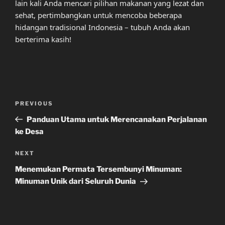
lain kali Anda mencari pilihan makanan yang lezat dan
sehat, pertimbangkan untuk mencoba beberapa
hidangan tradisional Indonesia – tubuh Anda akan
berterima kasih!
Post
Previous
PREVIOUS
navigation
Post
Panduan Utama untuk Merencanakan Perjalanan
ke Desa
Next
NEXT
Post
Menemukan Permata Tersembunyi Minuman:
Minuman Unik dari Seluruh Dunia