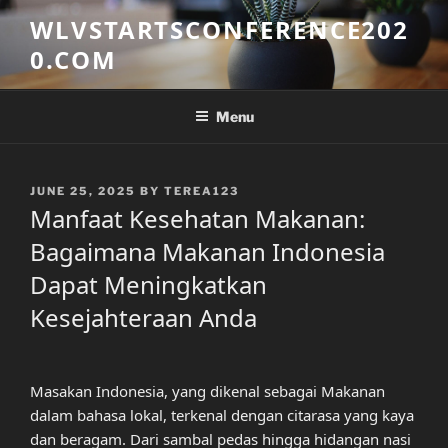
Skip
WLVSTARTSCONFERENCE202
to
0.COM
content
Menu
POSTED
JUNE 25, 2025
BY
TEREA123
ON
Manfaat Kesehatan Makanan:
Bagaimana Makanan Indonesia
Dapat Meningkatkan
Kesejahteraan Anda
Masakan Indonesia, yang dikenal sebagai Makanan
dalam bahasa lokal, terkenal dengan citarasa yang kaya
dan beragam. Dari sambal pedas hingga hidangan nasi