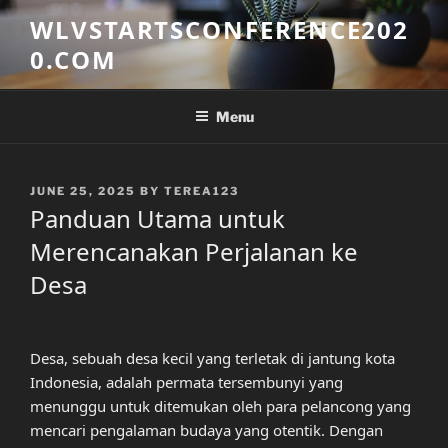
Skip
WLVSTARTSCONFERENCE202
to
0.COM
content
Menu
POSTED
JUNE 25, 2025
BY
TEREA123
ON
Panduan Utama untuk
Merencanakan Perjalanan ke
Desa
Desa, sebuah desa kecil yang terletak di jantung kota
Indonesia, adalah permata tersembunyi yang
menunggu untuk ditemukan oleh para pelancong yang
mencari pengalaman budaya yang otentik. Dengan