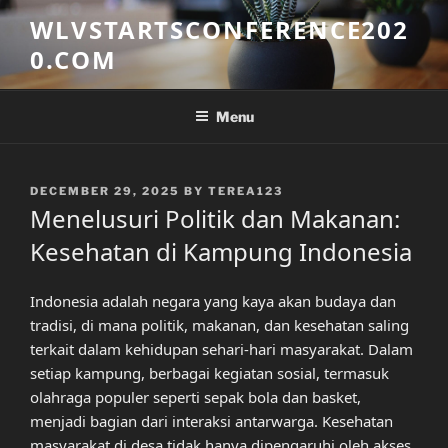
Skip
WLVSTARTSCONFERENCE202
to
0.COM
content
Menu
POSTED
DECEMBER 29, 2025
BY
TEREA123
ON
Menelusuri Politik dan Makanan:
Kesehatan di Kampung Indonesia
Indonesia adalah negara yang kaya akan budaya dan
tradisi, di mana politik, makanan, dan kesehatan saling
terkait dalam kehidupan sehari-hari masyarakat. Dalam
setiap kampung, berbagai kegiatan sosial, termasuk
olahraga populer seperti sepak bola dan basket,
menjadi bagian dari interaksi antarwarga. Kesehatan
masyarakat di desa tidak hanya dipengaruhi oleh akses