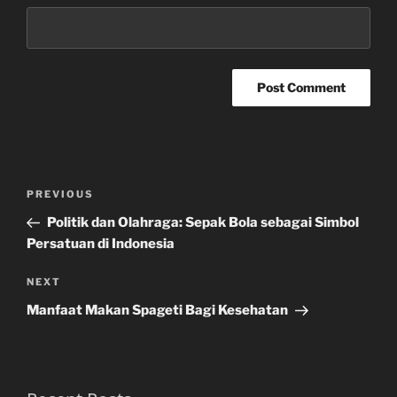
Post
Previous
PREVIOUS
navigation
Post
Politik dan Olahraga: Sepak Bola sebagai Simbol
Persatuan di Indonesia
Next
NEXT
Post
Manfaat Makan Spageti Bagi Kesehatan