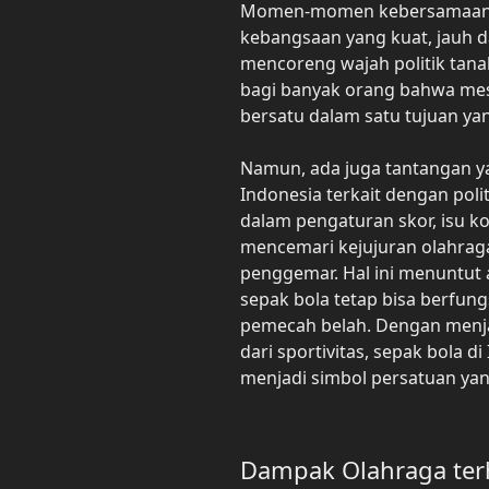
Momen-momen kebersamaan i
kebangsaan yang kuat, jauh d
mencoreng wajah politik tana
bagi banyak orang bahwa me
bersatu dalam satu tujuan ya
Namun, ada juga tantangan ya
Indonesia terkait dengan poli
dalam pengaturan skor, isu kor
mencemari kejujuran olahrag
penggemar. Hal ini menuntut 
sepak bola tetap bisa berfun
pemecah belah. Dengan menja
dari sportivitas, sepak bola 
menjadi simbol persatuan yang
Dampak Olahraga ter