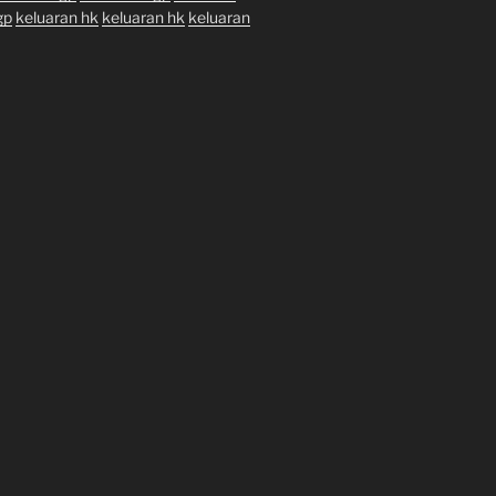
gp
keluaran hk
keluaran hk
keluaran