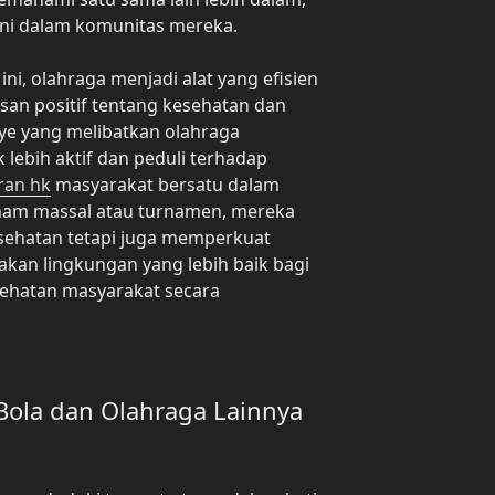
i dalam komunitas mereka.
t ini, olahraga menjadi alat yang efisien
an positif tentang kesehatan dan
ye yang melibatkan olahraga
ebih aktif dan peduli terhadap
ran hk
masyarakat bersatu dalam
enam massal atau turnamen, mereka
sehatan tetapi juga memperkuat
ptakan lingkungan yang lebih baik bagi
ehatan masyarakat secara
Bola dan Olahraga Lainnya