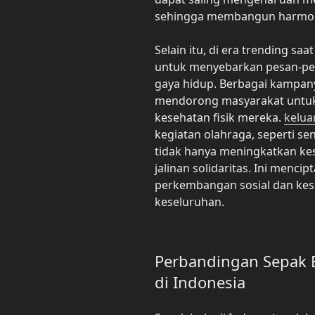
sehingga membangun harmon
Selain itu, di era trending saa
untuk menyebarkan pesan-pes
gaya hidup. Berbagai kampan
mendorong masyarakat untuk l
kesehatan fisik mereka.
kelua
kegiatan olahraga, seperti s
tidak hanya meningkatkan ke
jalinan solidaritas. Ini menci
perkembangan sosial dan kes
keseluruhan.
Perbandingan Sepak 
di Indonesia