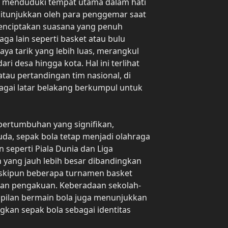
lu menduduki tempat utama dalam hati
itunjukkan oleh para penggemar saat
enciptakan suasana yang penuh
ga lain seperti basket atau bulu
aya tarik yang lebih luas, merangkul
ri desa hingga kota. Hal ini terlihat
 atau pertandingan tim nasional, di
agai latar belakang berkumpul untuk
ertumbuhan yang signifikan,
da, sepak bola tetap menjadi olahraga
 seperti Piala Dunia dan Liga
 yang jauh lebih besar dibandingkan
skipun beberapa turnamen basket
kan pengakuan. Keberadaan sekolah-
mpilan bermain bola juga menunjukkan
an sepak bola sebagai identitas