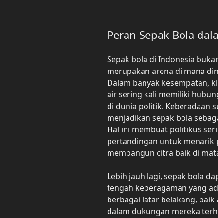
Peran Sepak Bola dala
Sepak bola di Indonesia bukan
merupakan arena di mana dinam
Dalam banyak kesempatan, klu
air sering kali memiliki hub
di dunia politik. Keberadaan s
menjadikan sepak bola sebagai
Hal ini membuat politikus s
pertandingan untuk menarik 
membangun citra baik di mata
Lebih jauh lagi, sepak bola d
tengah keberagaman yang ada 
berbagai latar belakang, ba
dalam dukungan mereka terhad