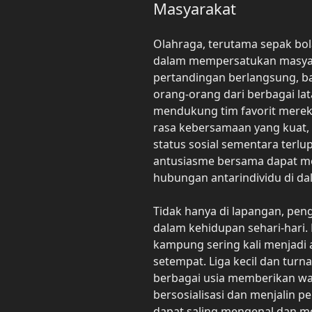
Masyarakat
Olahraga, terutama sepak bol
dalam mempersatukan masyara
pertandingan berlangsung, bai
orang-orang dari berbagai la
mendukung tim favorit mere
rasa kebersamaan yang kuat,
status sosial sementara terl
antusiasme bersama dapat m
hubungan antarindividu di da
Tidak hanya di lapangan, pen
dalam kehidupan sehari-hari. 
kampung sering kali menjadi
setempat. Liga kecil dan tu
berbagai usia memberikan wa
bersosialisasi dan menjalin p
dapat saling mengenal dan m